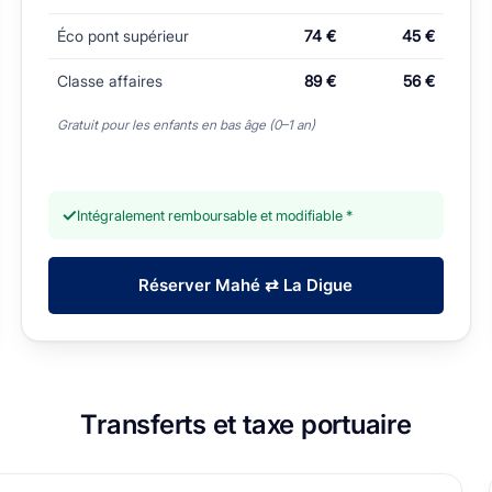
Éco pont supérieur
74 €
45 €
Classe affaires
89 €
56 €
Gratuit pour les enfants en bas âge (0–1 an)
✓
Intégralement remboursable et modifiable *
Réserver Mahé ⇄ La Digue
Transferts et taxe portuaire