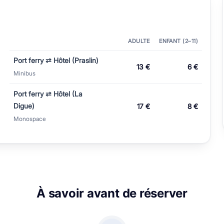
ADULTE
ENFANT (2–⁠11)
Port ferry ⇄ Hôtel (Praslin)
13 €
6 €
Minibus
Port ferry ⇄ Hôtel (La
Digue)
17 €
8 €
Monospace
À savoir avant de réserver