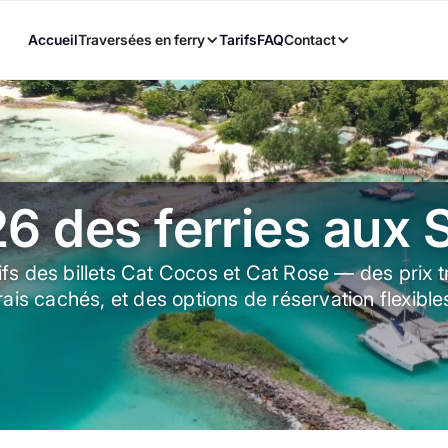
Accueil
Traversées en ferry
Tarifs
FAQ
Contact
26 des ferries aux 
fs des billets Cat Cocos et Cat Rose — des prix 
rais cachés, et des options de réservation flexible