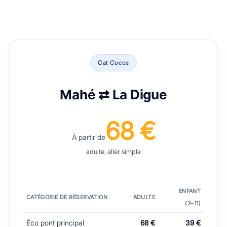
Cat Cocos
Mahé ⇄ La Digue
68 €
À partir de
adulte, aller simple
ENFANT
CATÉGORIE DE RÉSERVATION
ADULTE
(2–⁠11)
Éco pont principal
68 €
39 €